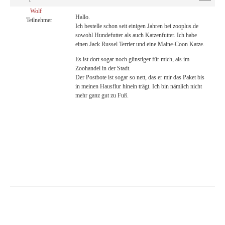
Wolf
Hallo.
Teilnehmer
Ich bestelle schon seit einigen Jahren bei zooplus.de
sowohl Hundefutter als auch Katzenfutter. Ich habe
einen Jack Russel Terrier und eine Maine-Coon Katze.
Es ist dort sogar noch günstiger für mich, als im
Zoohandel in der Stadt.
Der Postbote ist sogar so nett, das er mir das Paket bis
in meinen Hausflur hinein trägt. Ich bin nämlich nicht
mehr ganz gut zu Fuß.