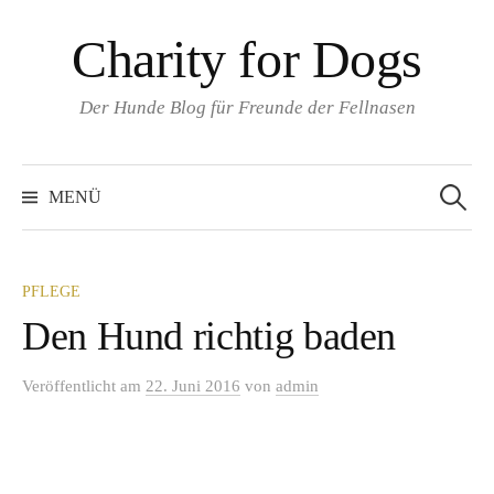
Springe
Charity for Dogs
zum
Inhalt
Der Hunde Blog für Freunde der Fellnasen
Suchen
nach:
MENÜ
PFLEGE
Den Hund richtig baden
Veröffentlicht
am
22. Juni 2016
von
admin