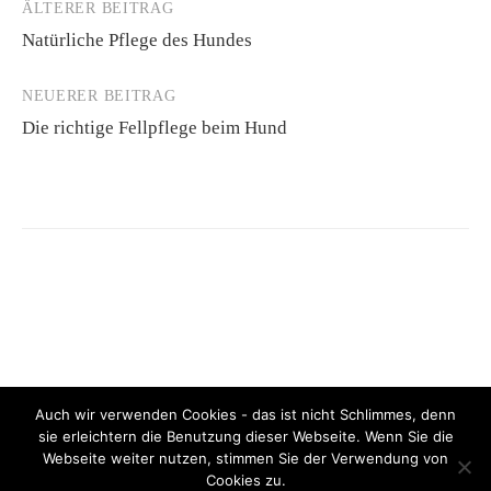
ÄLTERER BEITRAG
Beitrags-
Natürliche Pflege des Hundes
Navigation
NEUERER BEITRAG
Die richtige Fellpflege beim Hund
Auch wir verwenden Cookies - das ist nicht Schlimmes, denn
sie erleichtern die Benutzung dieser Webseite. Wenn Sie die
Webseite weiter nutzen, stimmen Sie der Verwendung von
© 2026
Charity for Dogs
Cookies zu.