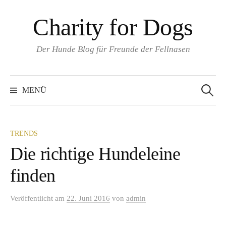
Springe
Charity for Dogs
zum
Inhalt
Der Hunde Blog für Freunde der Fellnasen
Suchen
nach:
MENÜ
TRENDS
Die richtige Hundeleine
finden
Veröffentlicht
am
22. Juni 2016
von
admin